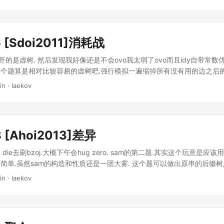
6 [Sdoi2011]消耗战
然开的是虚树. 然后发现我好像还是不会ovo我太弱了ovo而且idy自带常
 这个题算是相对比较容易的虚树吧.强行模拟一遍缩掉所有没有用的边之后的d
祖先关系.yy起来还比较清晰. 然后似乎就没有啥要说的了ovo Upd:
in · laekov
当前的点已经在栈里的情况啊ovo
8 [Ahoi2013]差异
g die去刷bzoj.大概下午会hug zero. sam的第二题.其实这个玩意是应该
m简单.虽然sam的构造和性质还是一团大雾. 这个题可以做出原串的后缀树
贡献为任意两个不在同一子树的终态对数*深度. 然后倒过来建sam,它的pa
in · laekov
没有成功理解这个东西. 然后坑了一会的一件事情是新建的nq节点的righ
但是不是一个接受态ovo 我还是太弱啊怎么办.