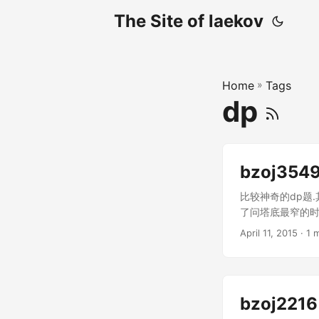
The Site of laekov
Home
»
Tags
dp
bzoj354
比较神奇的dp题
了问塔底最窄的时候
示宽度的前缀和,然后得到一个式
April 11, 2015
· 1 m
很像是dp呢. 然后就变
bzoj2216