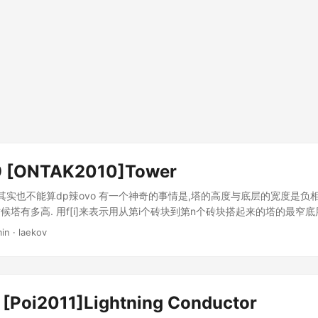
9 [ONTAK2010]Tower
.其实也不能算dp辣ovo 有一个神奇的事情是,塔的高度与底层的宽度是负相
塔有多高. 用f[i]来表示用从第i个砖块到第n个砖块搭起来的塔的最窄底层宽
子: f[i] = min(s[j-1]) - s[i - 1] (f[j] ≤ s[j - 1] - s[i - 1], 
in · laekov
成了求s[j - 1] - f[j] ≥ s[i - 1]时的最大的s[j - 1].于是开单调队列搞吧o
 [Poi2011]Lightning Conductor