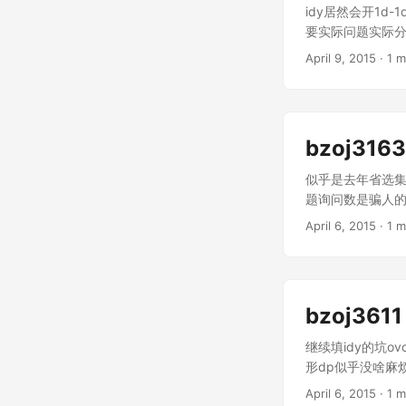
idy居然会开1d
要实际问题实际分析.
后若干个它还可以
April 9, 2015
· 1 m
觉. 然后发现每
函数的交的x坐标.
bzoj316
似乎是去年省选集
题询问数是骗人的o
的黑暗.把物品强行
April 6, 2015
· 1 m
包的log就忽略
跑一遍背包,这个对
当年是怎么想到的
bzoj361
继续填idy的坑o
形dp似乎没啥麻烦
无语喽.
April 6, 2015
· 1 m