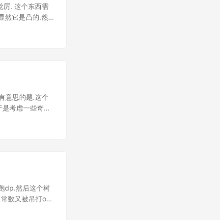
觉厉. 这个东西需
那么显然它是凸的.然
平面交的变形的感
后每次二分一下两个
很有意思啊hhh
有意思的题.这个
.于是考虑一些奇怪
2)的.(二进制背
其它的物品拿来强行
后就可过了ovo 我
跑dp.然后这个树
 常数又被吊打ovo