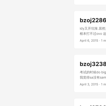
bzoj228
idy又开坑辣.居
根本打不过ovo
要讨论一下几个点的
April 6, 2015
· 1 m
现似乎不需要讨论
bzoj323
考试的时候do bi
我觉得sa没有sa
下.每个点对答案的
April 3, 2015
· 1 m
的后缀树.虽然我还
只是一个扩展点,