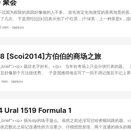
0 聚会
不过因为权限的原因好像做的人不多。 首先肯定先泡便宜的茶再泡贵的茶
几次。 于是用f[i][j][k][l]表示泡了i个红茶，j个绿茶，上一种茶是k，
1)的。然后后两个反正都要手拆开，所以干脆压下来了。 似乎很水的样子
1 min · laekov
98 [Scoi2014]方伯伯的商场之旅
="post_brief"><p> 题目名字好长。</p> 当年在考场上只会分块打表的
且好像那个方法很优秀。 于是我难得地去写了一回不用记搜且不记上界
很短，但是思考和调试的复杂度变高了。我觉得是状态定义变得不明确的
 min · laekov
虑先让所有都合并到最低位，一个基础数位dp。（然后写丑了好久） 
移动到p+1，设这个数字从低位到高位是a[0]..a[n-1]，那么贡献就是∑a[
-1]。显然当p从右往左移动的时候它是会先负后正的。如果它负的话就减，否
。于是对于每一个p单独计算一遍贡献就行了。 然后还是没有原版跑得
 Ural 1519 Formula 1
hop" #include <cstdio> #include <cstring> #include <algorithm> u
 long dint; #ifdef WIN32 #define lld “%I64d” #else #define lld “%lld” 
="post_brief"><p> 插头dp的练手题么。虽然之前还没写过哈密顿回路的题。
onst int maxn = 53; const int maxm = 509; const int mb = 253; dint l, r;
现状态数比之前记连通性的方法要少。仔细想想发现，两个连通的插头的