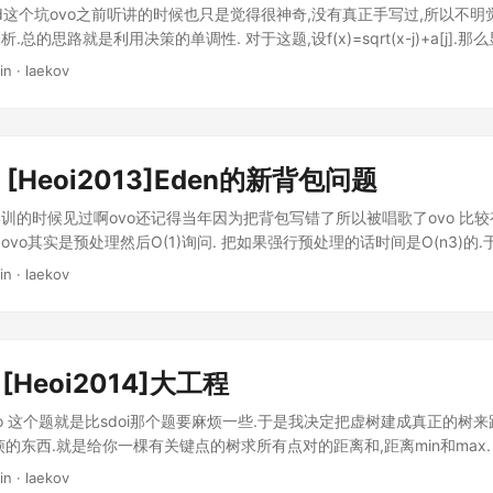
-1d这个坑ovo之前听讲的时候也只是觉得很神奇,没有真正手写过,所以不明
总的思路就是利用决策的单调性. 对于这题,设f(x)=sqrt(x-j)+a[j].
拼成一个奇怪的凸壳状的分段函数.然后我们要取每段的极值.怎么有种半
in · laekov
次插入的函数的j单增,既x单增.于是只需要开一个双端出的队列就好了.然
其它时候可以完全单调性搞定. 然后算的时候用double会方便很多. 似乎
3 [Heoi2013]Eden的新背包问题
训的时候见过啊ovo还记得当年因为把背包写错了所以被唱歌了ovo 比较
vo其实是预处理然后O(1)询问. 把如果强行预处理的话时间是O(n3)的
分块.对于每一个块,可以知道它左边的总答案,右边的总答案.这个是可以O(n
in · laekov
了)然后把左边和右边合并一下,这个是平方的.然后对于块内的每个物品,把
于一个物品的复杂度是O(n1.5)的.于是就奇妙地少了O(n0.5)的复杂度.然
ovo还是我当年黑暗过去了ovo
1 [Heoi2014]大工程
vo 这个题就是比sdoi那个题要麻烦一些.于是我决定把虚树建成真正的树来
的东西.就是给你一棵有关键点的树求所有点对的距离和,距离min和max.
in · laekov