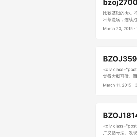
bzoj270
比较基础的dp。
种茶是啥，连续泡了
花费。转移是O(
March 20, 2015
· 
BZOJ35
<div class
觉得大概可做。而
这个玩意写出来
March 11, 2015
· 3
些题就好了。 考
个数字的集合位置从p
∑a[p+1..n
现它们互相不影响
BZOJ1814
#define PROC "s
std; typedef long
<div class
(long long int) c
广义括号法。发
a[maxn];...