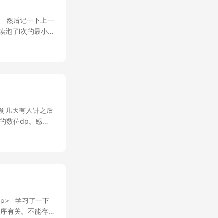
。 然后记一下上一
连续泡了l次的最小
。
题。 前几天有人讲之后
的数位dp。感觉
原因。也许再补一
然后考虑如果把一
0..p]-
则就不玩了。可以发
快。OTL。
sing namespace
#endif #define _l
</p> 学习了一下
 int n, m, bs,
顺序有关。不能存