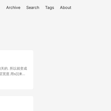
Archive
Search
Tags
About
关的. 所以就变成
度.用s[i]来表
j > i) s是单调的.看上去
vo