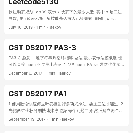
Leetcode5130
的 j. 该数组可以在求 sum 数组时一并求出. 满足条件 sum[j] >
sum[i - 1] 的最大 j 即求 values[sum[i - 1] + 1], values[sum[i -
状压动态规划. dp[x] 表示 x 状态下的最少人数. 其中 x 是二进
1] + 2], values[sum[i - 1] + 3], …, values[正无穷] 中的最大
制数, 第 i 位表示第 i 项技能是否有人已经拥有. 例如 ( x =
值....
(10010)_2 ) 从右往左第 1, 4 位是 1, 表示技能 1, 4 已有人掌握,
July 16, 2019
· 1 min · laekov
而 0, 2, 3 无人掌握. 假设一个人的技巧是 p, 现在的状态是 x,
则加入后的状态是 x|p. 其中 | 即 python/cpp 中的 | 运算符,
意义是取二进制或. 运算过程为最初时只有 dp[0] = 0. 对于每
CST DS2017 PA3-3
个人的技能集合 p, 可以更新 dp 数组 dp[x | p] = min(dp[x |
p], dp[x] + 1) 最后的答案是 dp[((111\dots 1)_2)] 即 dp[(1 «
PA3-3 题意 一堆字符串判循环相等 做法 最小表示法模板题 也
len(skills)) - 1]...
可以直接 hash 不过最小表示了也得 hash. PA <= 常数优化实
习. 可能会在这里贴代码.
December 6, 2017
· 1 min · laekov
CST DS2017 PA1
1 使用数论快速傅立叶变换进行多项式乘法. 要压三位才能过. 2
先把两维坐标分别快速排序 然后每个问题二分 然后建立两个向
量, 看它们的夹角是劣的还是优的, 从而判断这个点在线段和坐
September 19, 2017
· 1 min · laekov
标轴围成的三角形的内外 3 维护一个栈 如果右边所有数里的最
大值都没有栈顶大, 就弹栈, 否则一直压栈到右边最大的数, 输出