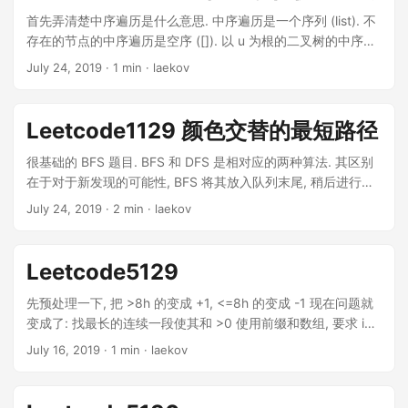
重复的元素. 所以把 list 转换成 set (集合) 就好了. 也可以直接
首先弄清楚中序遍历是什么意思. 中序遍历是一个序列 (list). 不
用 set. 然后把 set 里面的元素都用一个 dict 做一下记数. 最后
存在的节点的中序遍历是空序 ([]). 以 u 为根的二叉树的中序遍
从记数的 dict 里面挑出次数最多且字典序最小的就可以了. 代
历 = u 的左儿子的中序遍历 + u + u 的右儿子的中序遍历 其中
July 24, 2019
· 1 min · laekov
码链接
加号就是连接两个序列的意思. 题目里说只考虑叶子节点的中序
遍历, 就是把所有非叶子从中序里扔掉就好了. 然后考虑从随便
一个序列构造一个满足条件的二叉树. 其实这个二叉树上的任意
Leetcode1129 颜色交替的最短路径
一个点会对应原序列中的连续一段, 而这个点的值就是这一段的
所有数的最大值. 我们考虑自底向上的建树. 也就是说最开始是
很基础的 BFS 题目. BFS 和 DFS 是相对应的两种算法. 其区别
n 个单独的点, 然后每次建一个新点, 它的两个儿子分别是原来
在于对于新发现的可能性, BFS 将其放入队列末尾, 稍后进行探
的两个点. 然后用这个新点代替原来的两个点. 重复 “挑选, 替代”
索, 而 DFS 立即探索这种新情况, 等探索完之后再回到之前的状
July 24, 2019
· 2 min · laekov
的过程直到只剩一个点, 就建成了一棵完整的树. 每次挑选的两
态继续枚举. 对于这道题目来说, 具体来讲, 状况可以用 (位置,
个点一定代表原数组上相邻的两个区间. 合并后建成这棵树的 最
距离, 颜色) 这么一个 tuple 来表示. 最开始的时候, 有 (0, 0,
小 代价为 左儿子的最小代价 + 右儿子的最小代价 + 左边最大
blue) 和 (0, 0, red) 这两种情况. 假设 0到1 有一条蓝边, 0到2
Leetcode5129
值 * 右边最大值. 而我们的最小化目标是根的 最小 代价. 自然想
有一条红边, 那么新的情况是 (1, 1, red) 和 (2, 1, blue). 如果我
到用 f[l][i] 代表以 i 为第一个数的长度为 l 的区间所代表的点为
们使用 DFS, 那么当新发现 (1, 1, red) 这个状态的时候, 我会立
先预处理一下, 把 >8h 的变成 +1, <=8h 的变成 -1 现在问题就
根的树 的 最小 代价. 首先 f[1][i] == a[i], 而我们的目标是 f[n]
即以 (1, 1, red) 为起点, 继续探索 1 号点的邻居, 比如找到了 (3,
变成了: 找最长的连续一段使其和 >0 使用前缀和数组, 要求 i~j
[0]. 进一步想, 最小化 f[l][i] 就是在所有该点的左右儿子分配方
2, blue) … 直到找完所有通过 (1, 1, red) 可以达到的状态之后,
的和, 公式是 sum[j] - sum[i - 1]. 枚举左端点 i. 对于某个确定的
July 16, 2019
· 1 min · laekov
式 (就是各有多长, 总之加起来是 l) 中挑一个最小的....
再继续以 (2, 1, blue) 为基础进行枚举....
i, 要找以 i 为左端点的最长一段符合要求的区间, 即找满足条件
sum[j] > sum[i - 1] 的最大的 j 注意到 sum 数组的取值为 [-n,
n], 故使用值域数组 values. value[k] 表示 sum[j] == k 的最大