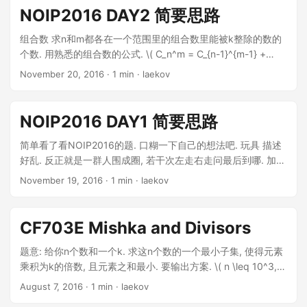
最大的数, 然后重复执行此操作. 4 在普通的队列里再维护一个
NOIP2016 DAY2 简要思路
单调队列, 对价格单调. 每次从单调队列里选择当前持有的股票,
用普通队列维护添加 / 删除. 5 替罪羊树维护序列. 至今 90 的数
组合数 求n和m都各在一个范围里的组合数里能被k整除的数的
据有一个点 wa 掉不知为何. 可能满跑速度有点悬. 6 利用双向
个数. 用熟悉的组合数的公式. \( C_n^m = C_{n-1}^{m-1} +
链表进行操作. 链表并不记录前后, 而是只记录两个端. 每个光标
C_{n-1}^m \) 把组合数先处理出来. 对于多组询问, 求出上面那
November 20, 2016
· 1 min · laekov
记录左右. 然而还是被卡常了.
个数组的二维前缀和即可. 蚯蚓 你有n只蚯蚓. 每秒把最长的蚯
蚓砍成同比例的两段, 且其它蚯蚓变长. 求m秒中每一秒被砍的
蚯蚓和最后所有的蚯蚓. \( n \leq 10^5, m \leq 7*10^6 \) 目测
NOIP2016 DAY1 简要思路
那个t只是为了输入输出不超时. 正常的暴力是用堆来维护蚯蚓
长度. 发现一个性质, 下一次被砍的蚯蚓被砍之后两段肯定会分
简单看了看NOIP2016的题. 口糊一下自己的想法吧. 玩具 描述
别短于本次被砍的蚯蚓的两段. 仔细想想没有低于\( O(m) \) 的
好乱. 反正就是一群人围成圈, 若干次左走右走问最后到哪. 加加
做法. 所以我们把堆换成若干个队列, 每次只取队首的蚯蚓来比
减减取模就好了. 水水水水过. 跑步 一棵n个点的树, m条路径,
November 19, 2016
· 1 min · laekov
较, 砍, 然后塞回队尾. 保证队列中的元素单调. 这样时间复杂度
问对于每个点, 经过本点且起点距离本点为本点点权的路径条数.
就变成线性了. 小鸟 平面上有若干只猪. 你可以从原点发射一个
\( n, m \leq 3*10^5 \) 我感觉这个题有点难呀. 很有可能是我想
抛物线并消灭抛物线上的所有猪. 求最小发射多少次. \( n \leq
复杂了. 把每条路径从lca处拆成两段. 考虑对于每个点的询问.
CF703E Mishka and Divisors
18 \) 我们知道两点确定一条过原点的抛物线. 所以枚举两只猪
对于起点到lca这段, 询问就是询问子树里lca深度小于等于当前
就能得到所有能消灭至少两只猪的消灭方式. 剩余的猪只能直接
深度的深度刚好为某个值的路径起点个数. 对于lca到终点这段,
题意: 给你n个数和一个k. 求这n个数的一个最小子集, 使得元素
消灭. 可以使用状态压缩型动态规划来解决这个问题. 只需要记
询问就是询问子树里lca深度小于等于当前深度的 (长度-深度)
乘积为k的倍数, 且元素之和最小. 要输出方案. \( n \leq 10^3, k
录下当前已经消灭了哪些猪, 就可以进行转移了. ps 题目难度还
刚好为某个值的路径终点个数. 然后就成了一个比较简明的数据
\leq 10^{12} \) 结局: 死在输出方案上了. 思路: 首先发现k的质
August 7, 2016
· 1 min · laekov
是比去年高. 祝各位好运. laekov版权所有, 未经允许不得转载.
结构问题. 一种思路是平衡树启发式合并, 但是时间可能会炸. 另
因数不会很多, 最多有14个. 然后k的因数也不会很多. 所以就dp