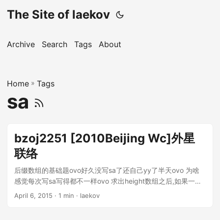
The Site of laekov
Archive
Search
Tags
About
Home
»
Tags
sa
bzoj2251 [2010Beijing Wc]外星
联络
后缀数组的基础题ovo好久没写sa了还自己yy了半天ovo 为啥
感觉每次写sa写得都不一样ovo 求出height数组之后,如果一个
位置的height大于上一个位置的,那么高出来的这一截都是新的
April 6, 2015
· 1 min · laekov
一个答案.那么直接朴素地去找它出现了多少次就好了.我相信出
题人没有办法构造数据把我卡到三方. 所以各种题都要再复习一