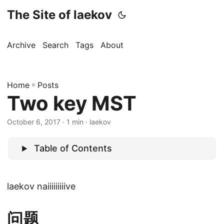
The Site of laekov
Archive
Search
Tags
About
Home
»
Posts
Two key MST
October 6, 2017
· 1 min · laekov
Table of Contents
laekov naiiiiiiiiive
问题